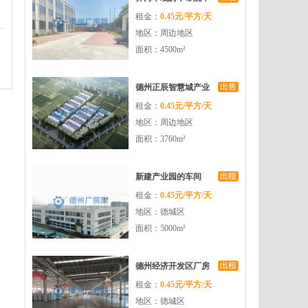
租金：
0.45元/平方/天
带牛腿，6000平厂房
地区：周边地区
出售 层高9.5
面积：4500m²
出售
德州正辰智慧城产业
租金：
0.45元/平方/天
园销售开启
地区：周边地区
面积：3760m²
出租
新建产业园的车间
租金：
0.45元/平方/天
8000平出租，可办
地区：德城区
公，交通便利
面积：5000m²
出租
德州经济开发区厂房
租金：
0.45元/平方/天
出租
地区：德城区