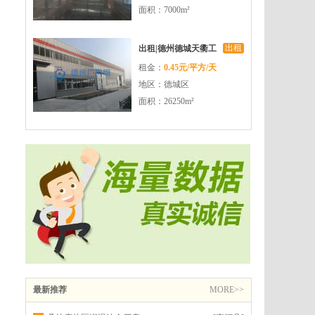
面积：7000m²
出租
出租|德州德城天衢工
租金：
0.45元/平方/天
业园厂房出租
地区：德城区
面积：26250m²
最新推荐
MORE>>