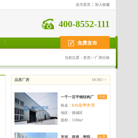
设为首页
|
加入收藏
400-8552-111
免费发布
当前位置：
首页
>>
厂房出租
品质厂房
MORE>>
出租
一千一百平钢结构厂
租金：
0.45元/平方/天
房可租可售
地区：德城区
面积：1100m²
出售
齐河，现房，带院，