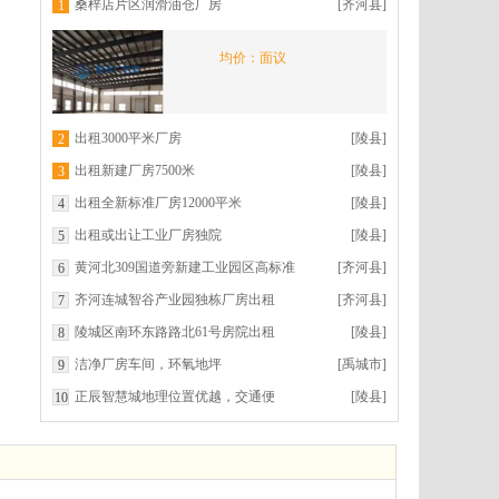
桑梓店片区润滑油仓厂房
[齐河县]
1
均价：面议
出租3000平米厂房
[陵县]
2
出租新建厂房7500米
[陵县]
3
出租全新标准厂房12000平米
[陵县]
4
出租或出让工业厂房独院
[陵县]
5
黄河北309国道旁新建工业园区高标准
[齐河县]
6
厂房仓库 40000平可
齐河连城智谷产业园独栋厂房出租
[齐河县]
7
陵城区南环东路路北61号房院出租
[陵县]
8
洁净厂房车间，环氧地坪
[禹城市]
9
正辰智慧城地理位置优越，交通便
[陵县]
10
利，园区规划满足各类企业生产和办
公需求