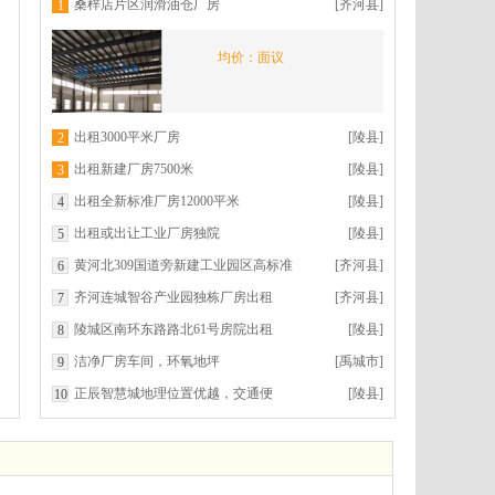
桑梓店片区润滑油仓厂房
[齐河县]
1
均价：面议
出租3000平米厂房
[陵县]
2
出租新建厂房7500米
[陵县]
3
出租全新标准厂房12000平米
[陵县]
4
出租或出让工业厂房独院
[陵县]
5
黄河北309国道旁新建工业园区高标准
[齐河县]
6
厂房仓库 40000平可
齐河连城智谷产业园独栋厂房出租
[齐河县]
7
陵城区南环东路路北61号房院出租
[陵县]
8
洁净厂房车间，环氧地坪
[禹城市]
9
正辰智慧城地理位置优越，交通便
[陵县]
10
利，园区规划满足各类企业生产和办
公需求