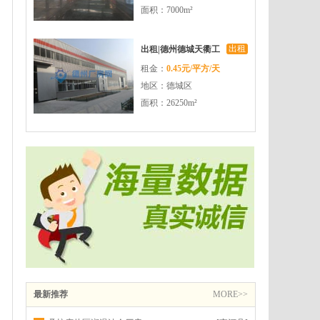
面积：7000m²
出租
出租|德州德城天衢工
租金：
0.45元/平方/天
业园厂房出租
地区：德城区
面积：26250m²
最新推荐
MORE>>