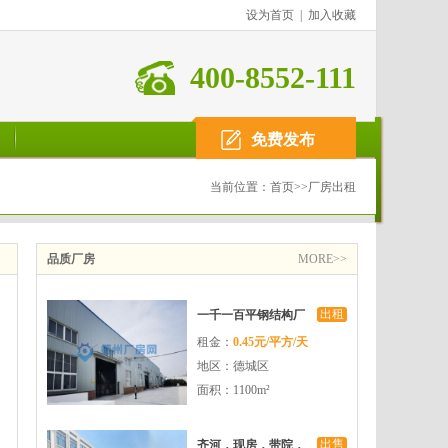
设为首页
|
加入收藏
400-8552-111
免费发布
当前位置：
首页
>>
厂房出租
品质厂房
MORE>>
出租
一千一百平钢结构厂
租金：
0.45元/平方/天
房可租可售
地区：德城区
面积：1100m²
出售
齐河，现房，带院，