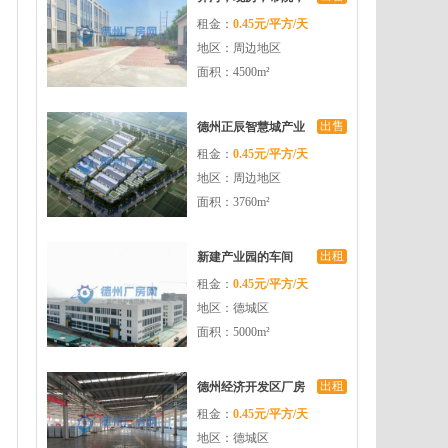
租金：
0.45元/平方/天
带牛腿，6000平厂房
地区：周边地区
出售 层高9.5
面积：4500m²
出售
德州正辰智慧城产业
租金：
0.45元/平方/天
园销售开启
地区：周边地区
面积：3760m²
出租
新建产业园的车间
租金：
0.45元/平方/天
8000平出租，可办
地区：德城区
公，交通便利
面积：5000m²
出租
德州经济开发区厂房
租金：
0.45元/平方/天
出租
地区：德城区