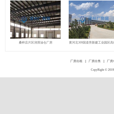
桑梓店片区润滑油仓厂房
黄河北309国道旁新建工业园区高
厂房仓库 40000平可
厂房出租
||
厂房出售
||
厂房
CopyRight
©
201