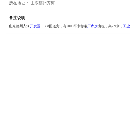
所在地址： 山东德州齐河
备注说明
山东德州齐河
开发区
，308国道旁，有2000平米标准
厂库房
出租，高7.9米，
工业