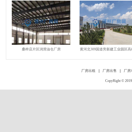
桑梓店片区润滑油仓厂房
黄河北309国道旁新建工业园区高
厂房仓库 40000平可
厂房出租
||
厂房出售
||
厂房
CopyRight
©
201